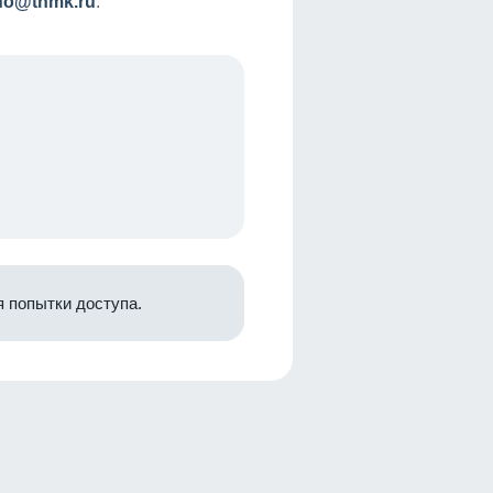
nfo@tnmk.ru
.
 попытки доступа.