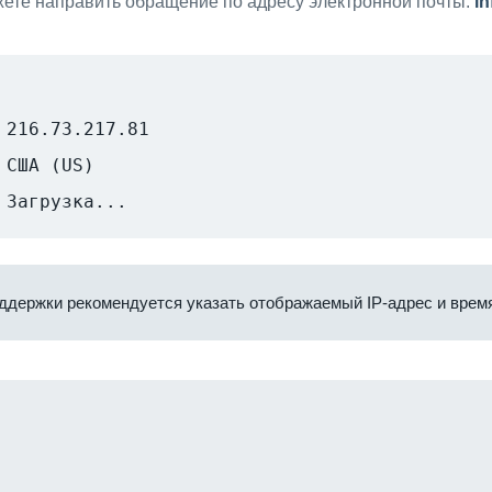
ете направить обращение по адресу электронной почты:
i
216.73.217.81
США (US)
Загрузка...
ддержки рекомендуется указать отображаемый IP-адрес и время