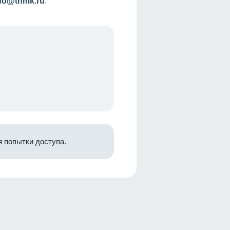
nfo@tnmk.ru
.
 попытки доступа.