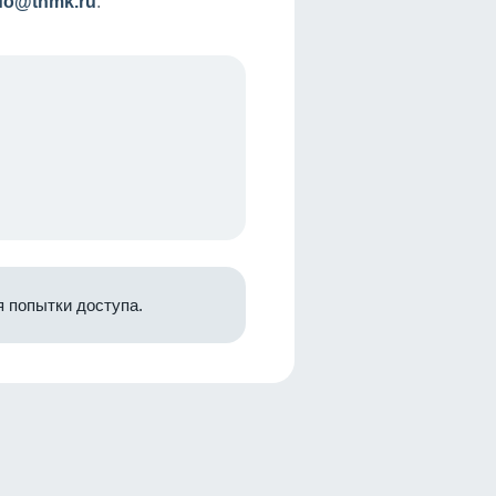
nfo@tnmk.ru
.
 попытки доступа.