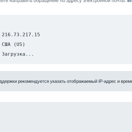
ете направить обращение по адресу электронной почты:
i
216.73.217.15
США (US)
Загрузка...
ддержки рекомендуется указать отображаемый IP-адрес и время