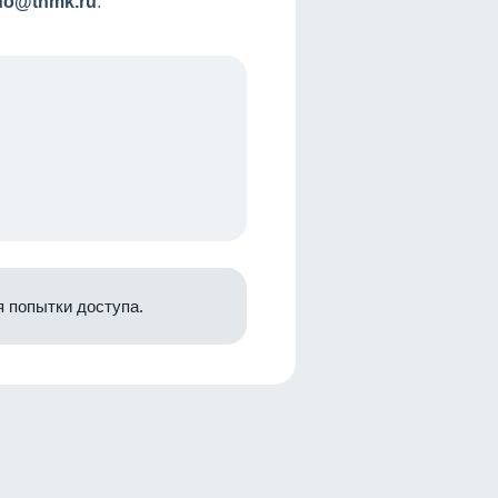
nfo@tnmk.ru
.
 попытки доступа.