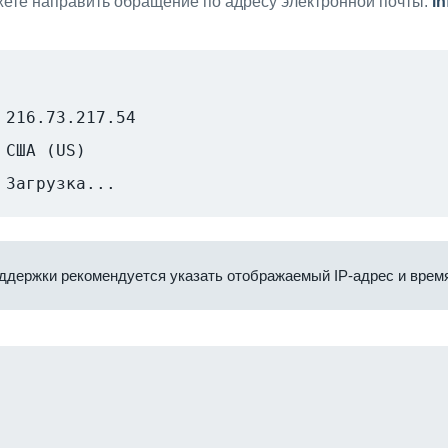
ете направить обращение по адресу электронной почты:
i
216.73.217.54
США (US)
Загрузка...
ддержки рекомендуется указать отображаемый IP-адрес и время