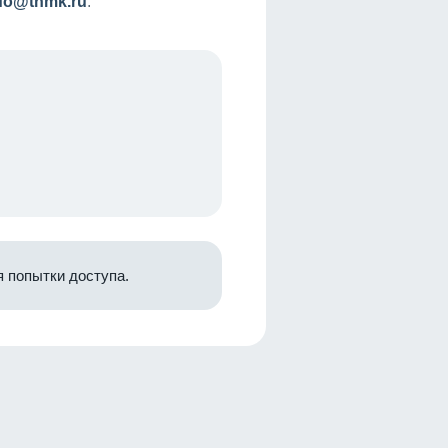
nfo@tnmk.ru
.
 попытки доступа.