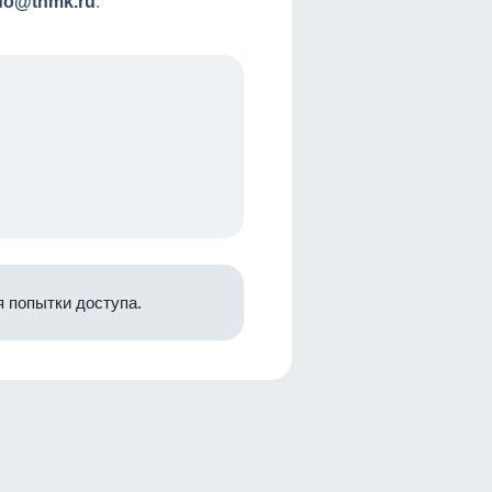
nfo@tnmk.ru
.
 попытки доступа.