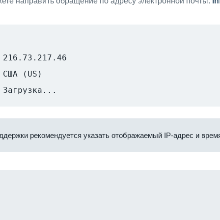
ете направить обращение по адресу электронной почты:
i
216.73.217.46
США (US)
Загрузка...
ддержки рекомендуется указать отображаемый IP-адрес и время