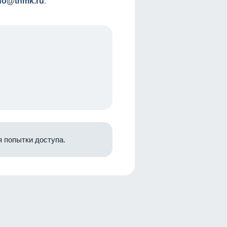
nfo@tnmk.ru
.
 попытки доступа.